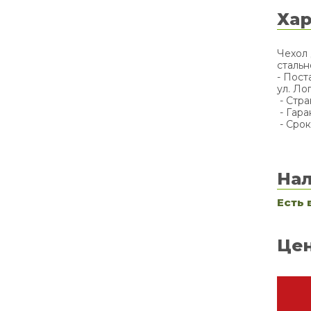
Хар
Чехол 
стальн
- Пост
ул. Ло
- Стра
- Гара
- Срок
На
Есть 
Цен