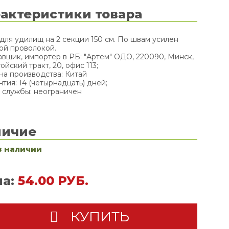
актеристики товара
для удилищ на 2 секции 150 см. По швам усилен
ой проволокой.
авщик, импортер в РБ: "Артем" ОДО, 220090, Минск,
гойский тракт, 20, офис 113;
на производства: Китай
нтия: 14 (четырнадцать) дней;
 службы: неограничен
личие
в наличии
а:
54.00 РУБ.
КУПИТЬ